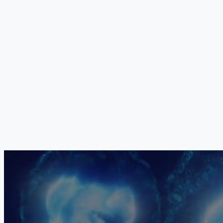
Ваша врачебная коллегия
Точная комбинация, дозировка, последовательность и метод
введения всех пяти компонентов определяется нашим
медицинским советом индивидуально для каждого пациента.
Никакие два протокола лечения не идентичны. Ваша
программа разрабатывается с учётом конкретного диагноза,
стадии заболевания, профиля спастичности, биологических
маркеров и клинических приоритетов.