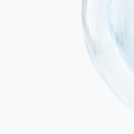
Минимально инвазивные методы введения
Лечение проводится путём внутривенной инфузии или
таргетированной местной инъекции с использованием
специализированных медицинских систем — без
хирургических инструментов.
Без общей анестезии
Важно при ПБС, где в развёрнутых стадиях может быть
нарушена дыхательная функция, а спастичность может