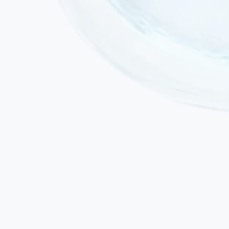
Острая инфекция или лихорадка в активной стадии
Активное злокачественное новообразование или текущая
химио-/лучевая терапия
Тяжёлая декомпенсированная сердечная или почечная
недостаточность
Беременность