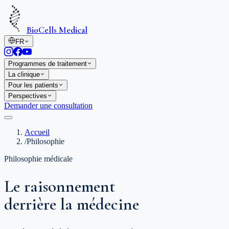
BioCells Medical
FR
Programmes de traitement
La clinique
Pour les patients
Perspectives
Demander une consultation
Accueil
/
Philosophie
Philosophie médicale
Le raisonnement
derrière la médecine