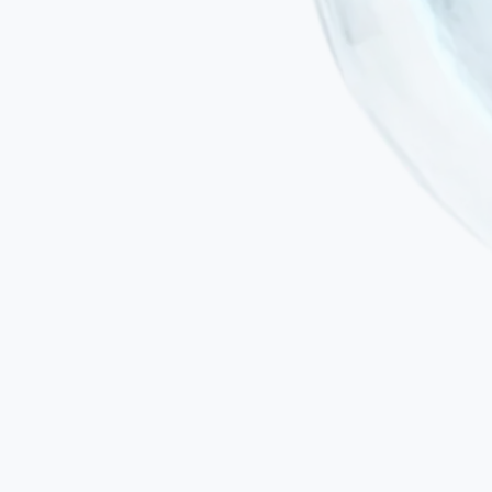
Aucune intervention chirurgicale
Le traitement est administré par perfusion intraveineuse ou injection
locale ciblée — et non par instruments chirurgicaux.
Particulièrement pertinent pour les patients qui ne sont pas candidats
à la chirurgie résective de l'épilepsie.
Aucune anesthésie générale
Important chez les patients épileptiques, pour lesquels l'anesthésie
comporte des risques supplémentaires liés aux crises et d'éventuelles
interactions médicamenteuses.
Aucun risque de rejet immunitaire
Les CSM sont des cellules immunoprivilégiées : elles expriment de
faibles niveaux de HLA-I, ne possèdent pas de HLA-II et présentent
un risque minimal de rejet, que le protocole soit autologue ou