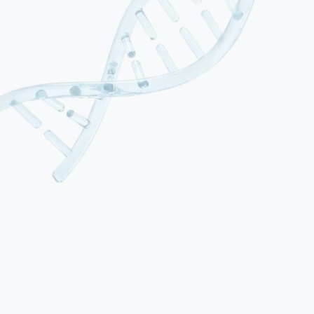
01
Épilepsie focale (partielle) réfractaire
Les crises prennent naissance dans une région corticale définie et
persistent malgré un traitement antiépileptique adéquat. Elles
peuvent impliquer des foyers temporaux, frontaux ou d'autres lobes.
Souvent associées à une sclérose hippocampique ou à une dysplasie
corticale focale. Il s'agit de la forme la plus fréquente d'épilepsie
pharmacorésistante chez l'adulte.