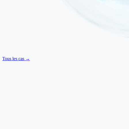
Tous les cas →
Neurologique
·
Juillet 2025
SLA — Mouvements retrouvés et amélioration de la
déglutition
Sclérose latérale amyotrophique
Ilaria Baldi
·
Italie
→
Neurologique
·
Mars 2025
Parkinsonisme — Rigidité réduite, marche améliorée et
parole plus claire