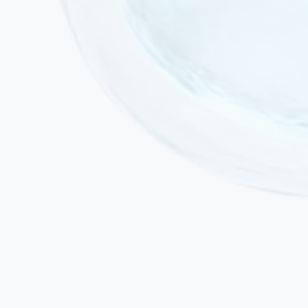
Infection aiguë active ou fièvre
Néoplasie active ou chimiothérapie / radiothérapie en cours
Insuffisance cardiaque ou rénale sévère décompensée
Grossesse
État de mal épileptique actif au moment de l'administration prévue