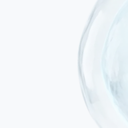
Administration peu invasive
Le traitement est administré par perfusion intraveineuse ou injection
intrathécale — non par instruments chirurgicaux. Aucune chirurgie
spinale, aucun implant.