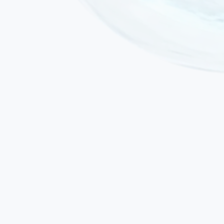
Maladie oncologique active ou chimiothérapie / radiothérapie en
cours
Insuffisance cardiaque ou rénale sévère décompensée
Grossesse
Fracture vertébrale instable nécessitant une fixation chirurgicale