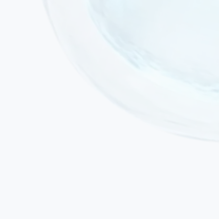
Infection aiguë active ou fièvre
Néoplasie active ou chimiothérapie / radiothérapie en cours
Insuffisance cardiaque ou rénale sévère décompensée
Grossesse