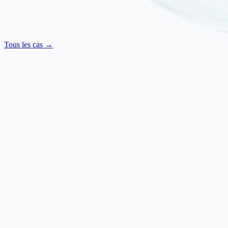
Tous les cas →
Neurologique
·
Juillet 2025
SLA — Mouvements retrouvés et amélioration de la
déglutition
Sclérose latérale amyotrophique
Ilaria Baldi
·
Italie
→
Neurologique
·
Mars 2025
Parkinsonisme — Rigidité réduite, marche améliorée et
parole plus claire
Parkinsonisme
Franco Bonifazi
·
Italie
→
Respiratoire
·
Septembre 2024