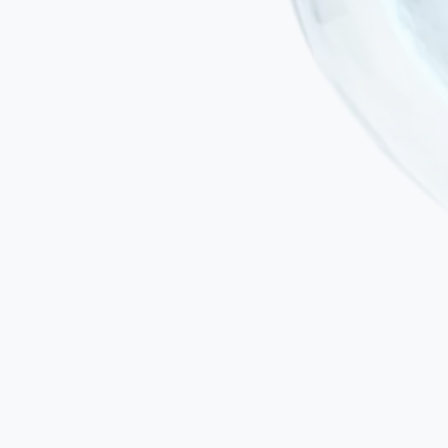
Administration peu invasive
Le traitement est administré par perfusion intraveineuse ou par
injection locale ciblée à l'aide de systèmes médicaux spécialisés —
et non d'instruments chirurgicaux.
Aucune anesthésie générale
Important dans la PSP, où l'instabilité posturale et la compromission
de la déglutition peuvent rendre l'anesthésie plus risquée.
Aucun risque de rejet immunitaire
Les CSM sont des cellules immunoprivilégiées : elles expriment de
faibles niveaux de HLA-I, ne possèdent pas de HLA-II et présentent
un risque minimal de rejet, que le protocole soit autologue ou
allogénique. Les protocoles allogéniques avec CSM ne requièrent
pas d'immunosuppression.