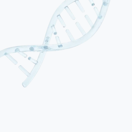
01
Syndrome de Richardson (PSP-RS)
Le phénotype classique et le plus fréquent, représentant environ