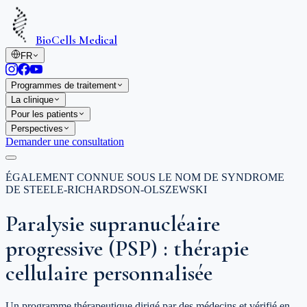
BioCells Medical
FR
Programmes de traitement
La clinique
Pour les patients
Perspectives
Demander une consultation
ÉGALEMENT CONNUE SOUS LE NOM DE SYNDROME
DE STEELE-RICHARDSON-OLSZEWSKI
Paralysie supranucléaire
progressive (PSP) : thérapie
cellulaire personnalisée
Un programme thérapeutique dirigé par des médecins et vérifié en